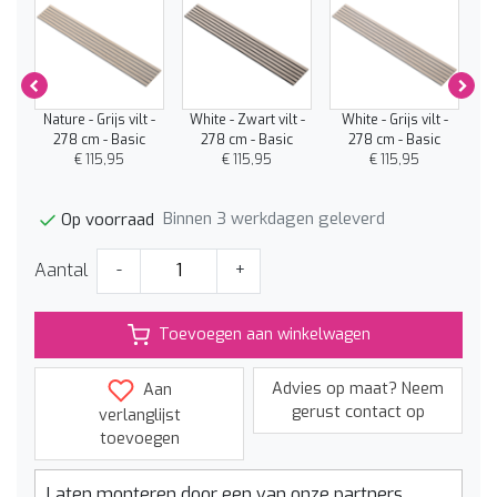
 -
Nature - Grijs vilt -
White - Zwart vilt -
White - Grijs vilt -
C
278 cm - Basic
278 cm - Basic
278 cm - Basic
€ 115,95
€ 115,95
€ 115,95
Binnen 3 werkdagen geleverd
Op voorraad
Aantal
-
+
Toevoegen aan winkelwagen
Advies op maat? Neem
Aan
gerust contact op
verlanglijst
toevoegen
Laten monteren door een van onze partners