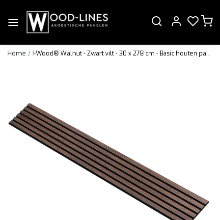
Home
I-Wood® Walnut - Zwart vilt - 30 x 278 cm - Basic houten paneel
Vorige
Volge