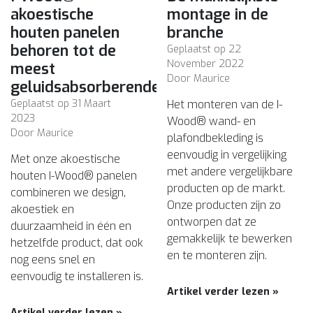
akoestische
montage in de
houten panelen
branche
behoren tot de
Geplaatst op
22
November 2022
meest
Door Maurice
geluidsabsorberende!
Geplaatst op
31 Maart
Het monteren van de I-
2023
Wood® wand- en
Door Maurice
plafondbekleding is
eenvoudig in vergelijking
Met onze akoestische
met andere vergelijkbare
houten I-Wood® panelen
producten op de markt.
combineren we design,
Onze producten zijn zo
akoestiek en
ontworpen dat ze
duurzaamheid in één en
gemakkelijk te bewerken
hetzelfde product, dat ook
en te monteren zijn.
nog eens snel en
eenvoudig te installeren is.
Artikel verder lezen »
Artikel verder lezen »