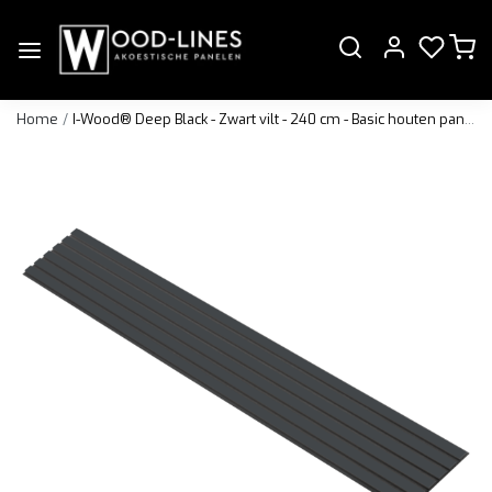
Home
I-Wood® Deep Black - Zwart vilt - 240 cm - Basic houten paneel
Vorige
Volge