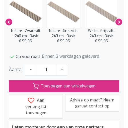
 -
Nature - Zwart vilt
Nature - Grijs vilt -
White - Grijs vilt -
Wh
- 240 cm - Basic
240 cm - Basic
240 cm - Basic
€ 99,95
€ 99,95
€ 99,95
Binnen 3 werkdagen geleverd
Op voorraad
Aantal
-
+
Toevoegen aan winkelwagen
Advies op maat? Neem
Aan
gerust contact op
verlanglijst
toevoegen
Laten monteren door een van onze partners