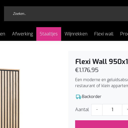
len
Afwerking
Staaltjes
Wijnrekken
Flexi wall
Pro
Flexi Wall 950x1
€1.176,95
Een moderne en geluidsabs
restaurant of klein appart
Backorder
Aantal
-