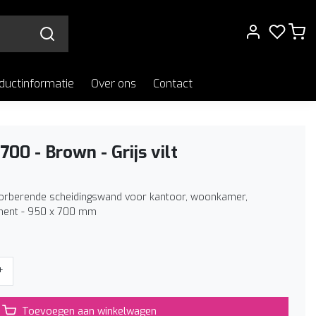
ductinformatie
Over ons
Contact
700 - Brown - Grijs vilt
orberende scheidingswand voor kantoor, woonkamer,
ement - 950 x 700 mm
+
Toevoegen aan winkelwagen