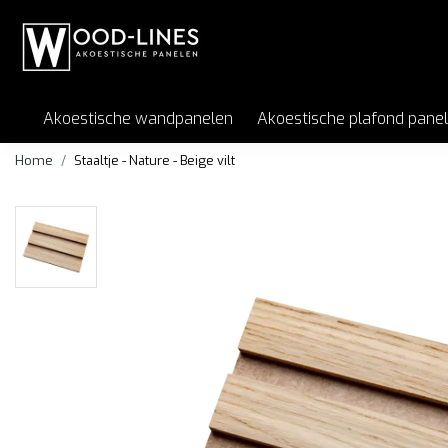
Akoestische wandpanelen
Akoestische plafond pane
Home
Staaltje - Nature - Beige vilt
Staaltje - Clear -
Staaltje - Deep
Staaltje - Nature
Zwart vilt
Black - Zwart vilt
- Zwart vilt