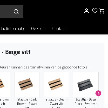
ductinformatie
Over ons
Contact
 - Beige vilt
kleuren kunnen daarom afwijken van de getoonde foto’s.
- Brown
Staaltje - Dark
Staaltje - Clear -
Staaltje - Deep
St
 vilt
Brown - Zwart
Zwart vilt
Black - Zwart vilt