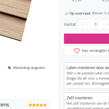
€ 2,95
€ 2,95
€ 2,95
€ 2,
Binnen 3 
Op voorraad
Aantal
-
Aan verlanglijst
Laten monteren door ee
Afbeelding vergroten
Wilt u de panelen laten m
Belgie die dit voor u kunne
per paneel incl. Montageki
Zelf monteren
Het zelf monteren van de 
kens
vergelijking met andere ve