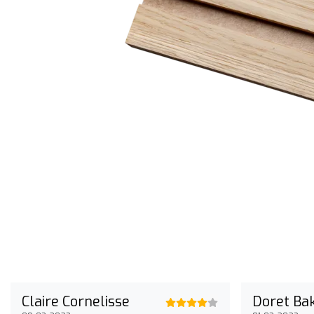
€ 2,95
€ 2,95
€ 2,95
Claire Cornelisse
Doret Ba