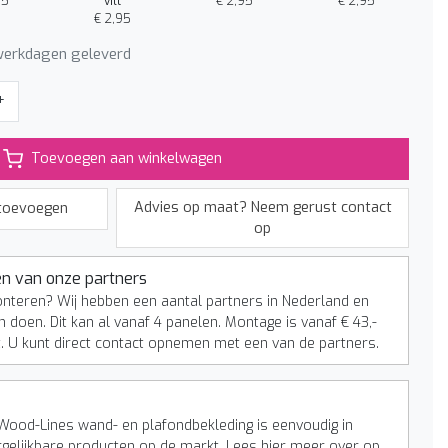
95
vilt
€ 2,95
€ 2,95
€ 2,95
werkdagen geleverd
+
Toevoegen aan winkelwagen
Advies op maat? Neem gerust contact
 toevoegen
op
n van onze partners
onteren? Wij hebben een aantal partners in Nederland en
n doen. Dit kan al vanaf 4 panelen. Montage is vanaf € 43,-
t. U kunt direct contact opnemen met een van de partners.
Wood-Lines wand- en plafondbekleding is eenvoudig in
rgelijkbare producten op de markt. Lees hier meer over op