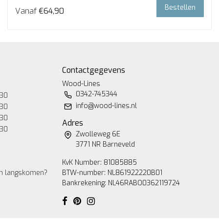
Bestellen
Vanaf
€64,90
Contactgegevens
Wood-Lines
0342-745344
:30
info@wood-lines.nl
:30
:30
Adres
:30
Zwolleweg 6E
3771 NR Barneveld
KvK Number: 81085885
den langskomen?
BTW-number: NL861922220B01
Bankrekening: NL46RABO0362119724