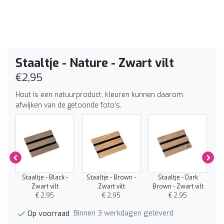
Staaltje - Nature - Zwart vilt
€2,95
Hout is een natuurproduct, kleuren kunnen daarom
afwijken van de getoonde foto’s.
 -
Staaltje - Black -
Staaltje - Brown -
Staaltje - Dark
Zwart vilt
Zwart vilt
Brown - Zwart vilt
€ 2,95
€ 2,95
€ 2,95
Binnen 3 werkdagen geleverd
Op voorraad